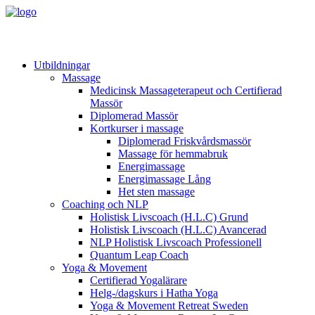
Utbildningar
Massage
Medicinsk Massageterapeut och Certifierad
Massör
Diplomerad Massör
Kortkurser i massage
Diplomerad Friskvårdsmassör
Massage för hemmabruk
Energimassage
Energimassage Lång
Het sten massage
Coaching och NLP
Holistisk Livscoach (H.L.C) Grund
Holistisk Livscoach (H.L.C) Avancerad
NLP Holistisk Livscoach Professionell
Quantum Leap Coach
Yoga & Movement
Certifierad Yogalärare
Helg-/dagskurs i Hatha Yoga
Yoga & Movement Retreat Sweden