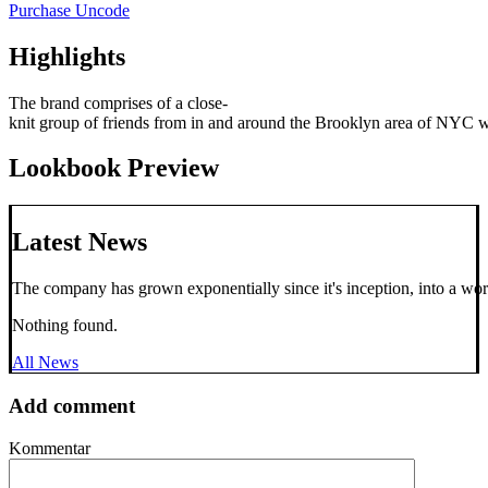
Purchase Uncode
Highlights
The
brand
comprises
of
a
close-
knit
group
of
friends
from
in
and
around
the
Brooklyn
area
of
NYC
w
Lookbook
Preview
Latest
News
The
company
has
grown
exponentially
since
it's
inception,
into
a
wor
Nothing found.
All News
Add comment
Kommentar