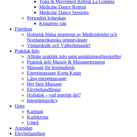
Yoga & Movement Retreat La Gomera
Medicine Dance Retreat
Medicine Dance Sessions
Personligt ledarskap
Krigarens väg
Föredrag
Holistisk Hälsa inspirerat av Medicinhjulet och
Nordamerikanska urinnevånare
Vinnarskalle och Välbefinnande!
Praktisk Info
Allmän praktisk info samt anmälningsföreskrifter
Praktisk info Massör & Massageterapeut
Massage för hemmabruk
Energimassage Korta Katan
Lång energimassage
Het Sten Massage
Elevbehandlingar
Holistisk – vad innebär det?
Integritetspolicy
Orter
Karlstad
Karlskrona
Umeå
Anmälan
Elevbehandling