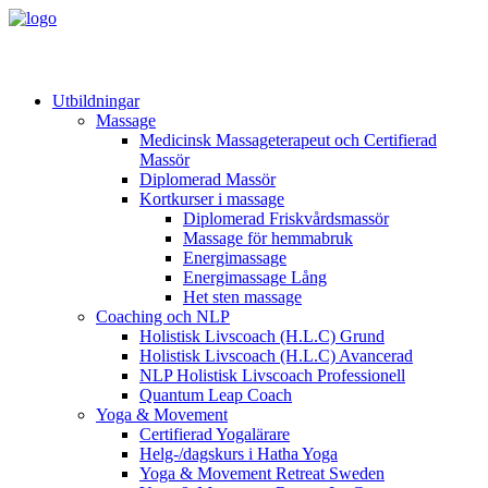
Utbildningar
Massage
Medicinsk Massageterapeut och Certifierad
Massör
Diplomerad Massör
Kortkurser i massage
Diplomerad Friskvårdsmassör
Massage för hemmabruk
Energimassage
Energimassage Lång
Het sten massage
Coaching och NLP
Holistisk Livscoach (H.L.C) Grund
Holistisk Livscoach (H.L.C) Avancerad
NLP Holistisk Livscoach Professionell
Quantum Leap Coach
Yoga & Movement
Certifierad Yogalärare
Helg-/dagskurs i Hatha Yoga
Yoga & Movement Retreat Sweden