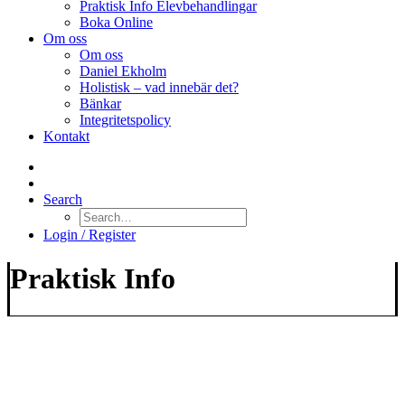
Praktisk Info Elevbehandlingar
Boka Online
Om oss
Om oss
Daniel Ekholm
Holistisk – vad innebär det?
Bänkar
Integritetspolicy
Kontakt
Search
Login / Register
Praktisk Info