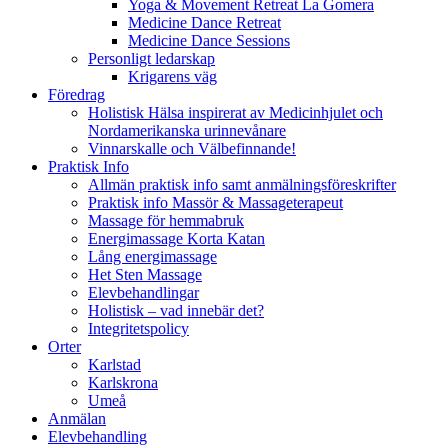
Yoga & Movement Retreat La Gomera
Medicine Dance Retreat
Medicine Dance Sessions
Personligt ledarskap
Krigarens väg
Föredrag
Holistisk Hälsa inspirerat av Medicinhjulet och
Nordamerikanska urinnevånare
Vinnarskalle och Välbefinnande!
Praktisk Info
Allmän praktisk info samt anmälningsföreskrifter
Praktisk info Massör & Massageterapeut
Massage för hemmabruk
Energimassage Korta Katan
Lång energimassage
Het Sten Massage
Elevbehandlingar
Holistisk – vad innebär det?
Integritetspolicy
Orter
Karlstad
Karlskrona
Umeå
Anmälan
Elevbehandling