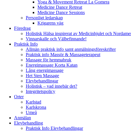
Yoga & Movement Retreat La Gomera
Medicine Dance Retreat
Medicine Dance Sessions
Personligt ledarskap
Krigarens väg
Föredrag
Holistisk Hälsa inspirerat av Medicinhjulet och Nordame
Vinnarskalle och Välbefinnande!
Praktisk Info
Allmän praktisk info samt anmälningsföreskrifter
Praktisk info Massör & Massageterapeut
Massage för hemmabruk
Energimassage Korta Katan
Lång energimassage
Het Sten Massage
Elevbehandlingar
Holistisk – vad innebär det?
Integritetspolicy
Orter
Karlstad
Karlskrona
Umeå
Anmälan
Elevbehandling
Praktisk Info Elevbehandlingar