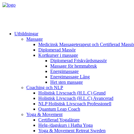
Utbildningar
Massage
Medicinsk Massageterapeut och Certifierad Massö
Diplomerad Massör
Kortkurser i massage
Diplomerad Friskvårdsmassör
Massage för hemmabruk
Energimassage
Energimassage Lång
Het sten massage
Coaching och NLP
Holistisk Livscoach (H.L.C) Grund
Holistisk Livscoach (H.L.C) Avancerad
NLP Holistisk Livscoach Professionell
Quantum Leap Coach
Yoga & Movement
Certifierad Yogalärare
Helg-/dagskurs i Hatha Yoga
Yoga & Movement Retreat Sweden