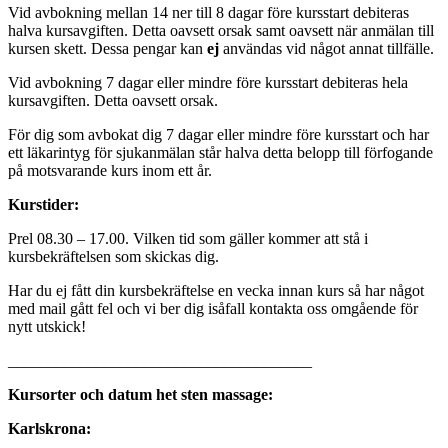
Vid avbokning mellan 14 ner till 8 dagar före kursstart debiteras
halva kursavgiften. Detta oavsett orsak samt oavsett när anmälan till
kursen skett. Dessa pengar kan
ej
användas vid något annat tillfälle.
Vid avbokning 7 dagar eller mindre före kursstart debiteras hela
kursavgiften. Detta oavsett orsak.
För dig som avbokat dig 7 dagar eller mindre före kursstart och har
ett läkarintyg för sjukanmälan står halva detta belopp till förfogande
på motsvarande kurs inom ett år.
Kurstider:
Prel 08.30 – 17.00. Vilken tid som gäller kommer att stå i
kursbekräftelsen som skickas dig.
Har du ej fått din kursbekräftelse en vecka innan kurs så har något
med mail gått fel och vi ber dig isåfall kontakta oss omgående för
nytt utskick!
______________________________________
Kursorter och datum het sten massage:
Karlskrona: