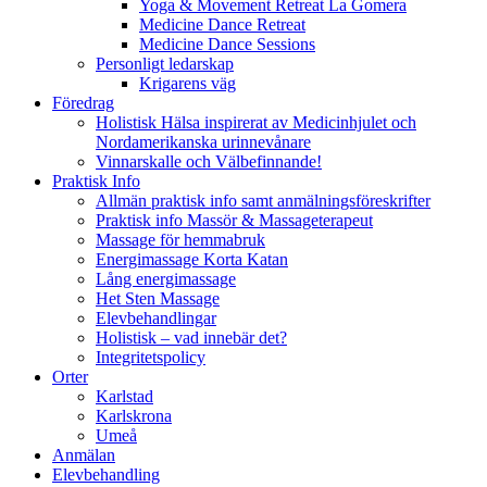
Yoga & Movement Retreat La Gomera
Medicine Dance Retreat
Medicine Dance Sessions
Personligt ledarskap
Krigarens väg
Föredrag
Holistisk Hälsa inspirerat av Medicinhjulet och
Nordamerikanska urinnevånare
Vinnarskalle och Välbefinnande!
Praktisk Info
Allmän praktisk info samt anmälningsföreskrifter
Praktisk info Massör & Massageterapeut
Massage för hemmabruk
Energimassage Korta Katan
Lång energimassage
Het Sten Massage
Elevbehandlingar
Holistisk – vad innebär det?
Integritetspolicy
Orter
Karlstad
Karlskrona
Umeå
Anmälan
Elevbehandling