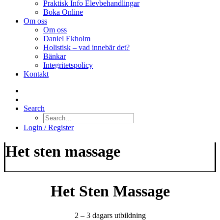
Praktisk Info Elevbehandlingar
Boka Online
Om oss
Om oss
Daniel Ekholm
Holistisk – vad innebär det?
Bänkar
Integritetspolicy
Kontakt
Search
Login / Register
Het sten massage
Het Sten Massage
2 – 3 dagars utbildning