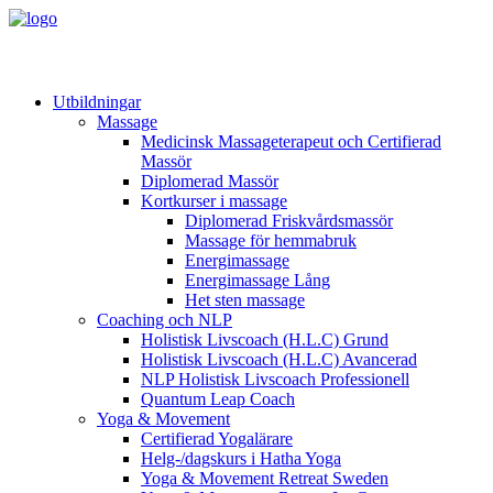
Utbildningar
Massage
Medicinsk Massageterapeut och Certifierad
Massör
Diplomerad Massör
Kortkurser i massage
Diplomerad Friskvårdsmassör
Massage för hemmabruk
Energimassage
Energimassage Lång
Het sten massage
Coaching och NLP
Holistisk Livscoach (H.L.C) Grund
Holistisk Livscoach (H.L.C) Avancerad
NLP Holistisk Livscoach Professionell
Quantum Leap Coach
Yoga & Movement
Certifierad Yogalärare
Helg-/dagskurs i Hatha Yoga
Yoga & Movement Retreat Sweden