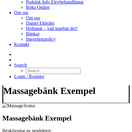
Praktisk Info Elevbehandlingar
Boka Online
Om oss
Om oss
Daniel Ekholm
Holistisk – vad innebär det?
Bänkar
Integritetspolicy
Kontakt
Search
Login / Register
Massagebänk Exempel
Massagebänk Exempel
Beskrivning av produkten: