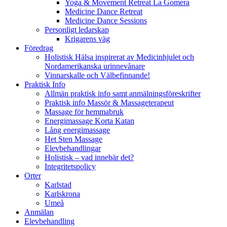
Yoga & Movement Retreat La Gomera
Medicine Dance Retreat
Medicine Dance Sessions
Personligt ledarskap
Krigarens väg
Föredrag
Holistisk Hälsa inspirerat av Medicinhjulet och
Nordamerikanska urinnevånare
Vinnarskalle och Välbefinnande!
Praktisk Info
Allmän praktisk info samt anmälningsföreskrifter
Praktisk info Massör & Massageterapeut
Massage för hemmabruk
Energimassage Korta Katan
Lång energimassage
Het Sten Massage
Elevbehandlingar
Holistisk – vad innebär det?
Integritetspolicy
Orter
Karlstad
Karlskrona
Umeå
Anmälan
Elevbehandling