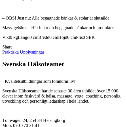
– OBS! Just nu: Alla begagnade bänkar & stolar är slutsålda.
Massagebänk – Här hittar du begagnade bänkar och produkter
Vikt
0 kg
Längd
0 cm
Bredd
0 cm
Höjd
0 cm
Pris
0 SEK
Share
Praktiska Upplysningar
Svenska Hälsoteamet
- Kvalitetsutbildningar som förändrar liv!
Svenska Hälsoteamet har de senaste 30 åren utbildat över 15 000
elever inom friskvård & hälsa, massage, yoga, coaching, personlig
utveckling och personligt ledarskap i hela landet.
Tömvägen 24, 254 84 Helsingborg
Mob: 070-770 31 41