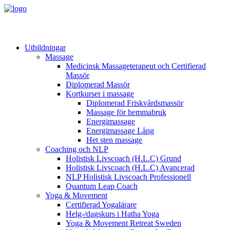
Utbildningar
Massage
Medicinsk Massageterapeut och Certifierad
Massör
Diplomerad Massör
Kortkurser i massage
Diplomerad Friskvårdsmassör
Massage för hemmabruk
Energimassage
Energimassage Lång
Het sten massage
Coaching och NLP
Holistisk Livscoach (H.L.C) Grund
Holistisk Livscoach (H.L.C) Avancerad
NLP Holistisk Livscoach Professionell
Quantum Leap Coach
Yoga & Movement
Certifierad Yogalärare
Helg-/dagskurs i Hatha Yoga
Yoga & Movement Retreat Sweden