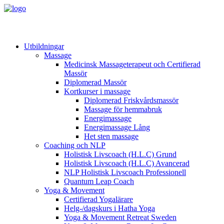
Utbildningar
Massage
Medicinsk Massageterapeut och Certifierad
Massör
Diplomerad Massör
Kortkurser i massage
Diplomerad Friskvårdsmassör
Massage för hemmabruk
Energimassage
Energimassage Lång
Het sten massage
Coaching och NLP
Holistisk Livscoach (H.L.C) Grund
Holistisk Livscoach (H.L.C) Avancerad
NLP Holistisk Livscoach Professionell
Quantum Leap Coach
Yoga & Movement
Certifierad Yogalärare
Helg-/dagskurs i Hatha Yoga
Yoga & Movement Retreat Sweden