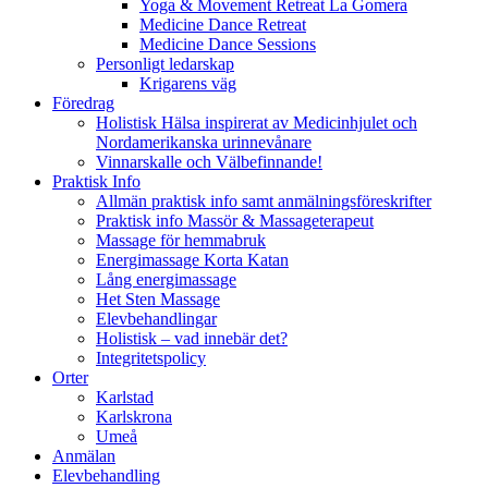
Yoga & Movement Retreat La Gomera
Medicine Dance Retreat
Medicine Dance Sessions
Personligt ledarskap
Krigarens väg
Föredrag
Holistisk Hälsa inspirerat av Medicinhjulet och
Nordamerikanska urinnevånare
Vinnarskalle och Välbefinnande!
Praktisk Info
Allmän praktisk info samt anmälningsföreskrifter
Praktisk info Massör & Massageterapeut
Massage för hemmabruk
Energimassage Korta Katan
Lång energimassage
Het Sten Massage
Elevbehandlingar
Holistisk – vad innebär det?
Integritetspolicy
Orter
Karlstad
Karlskrona
Umeå
Anmälan
Elevbehandling